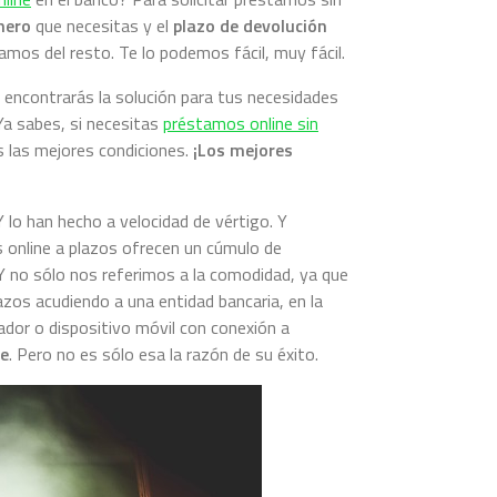
nero
que necesitas y el
plazo de devolución
os del resto. Te lo podemos fácil, muy fácil.
encontrarás la solución para tus necesidades
Ya sabes, si necesitas
préstamos online sin
 las mejores condiciones.
¡Los mejores
Y lo han hecho a velocidad de vértigo. Y
 online a plazos ofrecen un cúmulo de
Y no sólo nos referimos a la comodidad, ya que
azos acudiendo a una entidad bancaria, en la
dor o dispositivo móvil con conexión a
ne
. Pero no es sólo esa la razón de su éxito.