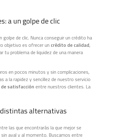
: a un golpe de clic
n golpe de clic. Nunca conseguir un crédito ha
ro objetivo es ofrecer un
crédito de calidad
,
ar tu problema de liquidez de una manera
ros en pocos minutos y sin complicaciones,
s a la rapidez y sencillez de nuestro servicio
 de satisfacción
entre nuestros clientes. La
distintas alternativas
tre las que encontrarás la que mejor se
 sin aval y al momento. Buscamos entre