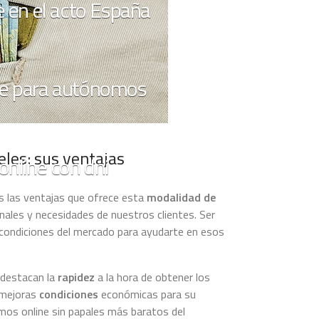
 en el acto España
ne para autónomos
eles: sus ventajas
nline con dni
s las ventajas que ofrece esta
modalidad de
nales y necesidades de nuestros clientes. Ser
s condiciones del mercado para ayudarte en esos
 destacan la
rapidez
a la hora de obtener los
 mejoras
condiciones
económicas para su
mos online sin papales más baratos del