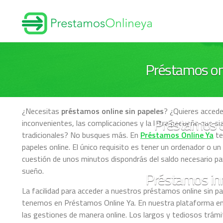
Préstamos onl
¿Necesitas
préstamos online sin papeles
? ¿Quieres acceder
Préstamos o
inconvenientes, las complicaciones y la letra pequeña que s
tradicionales? No busques más. En
Préstamos Online Ya
te
papeles online. El único requisito es tener un ordenador o un
cuestión de unos minutos dispondrás del saldo necesario pa
sueño.
Préstamos in
La facilidad para acceder a nuestros préstamos online sin p
tenemos en Préstamos Online Ya. En nuestra plataforma en
las gestiones de manera online. Los largos y tediosos trámi