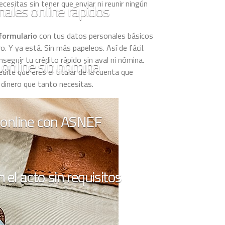
cesitas sin tener que enviar ni reunir ningún
ales online rápidos
formulario
con tus datos personales básicos
 Y ya está. Sin más papeleos. Así de fácil.
seguir tu crédito rápido sin aval ni nómina.
online sin nómina
dite que eres el titular de la cuenta que
 dinero que tanto necesitas.
 online con ASNEF
el acto sin requisitos