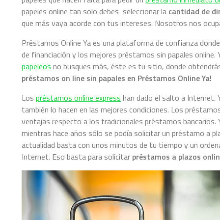
papeles online tan solo debes seleccionar la
cantidad de di
que más vaya acorde con tus intereses. Nosotros nos ocupam
Préstamos Online Ya es una plataforma de confianza donde 
de financiación y los mejores préstamos sin papales online. 
papeleos
no busques más, éste es tu sitio, donde obtendrás
préstamos on line sin papales en Préstamos Online Ya!
Los
préstamos online express
han dado el salto a Internet. 
también lo hacen en las mejores condiciones. Los préstamos
ventajas respecto a los tradicionales préstamos bancarios. 
mientras hace años sólo se podía solicitar un préstamo a pl
actualidad basta con unos minutos de tu tiempo y un ordena
Internet. Eso basta para solicitar
préstamos a plazos onli