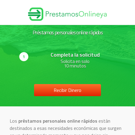
Préstamos personales online rápidos
de
Completa la solicitud
1
2
Solicita en solo
10 minutos
uenta en
Recibir Dinero
Los
préstamos personales online rápidos
están
destinados a esas necesidades económicas que surgen