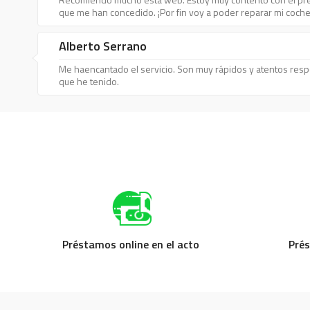
que me han concedido. ¡Por fin voy a poder reparar mi coche
Alberto Serrano
Me haencantado el servicio. Son muy rápidos y atentos res
que he tenido.
María Guillén
La rapidez con la que he solicitado el préstamo online es l
la web, sólo 10 minutos.
Alejandro Vicente Schz
Estoy muy satisfecho con esta web. Es la segunda vez que p
rápido y he podido solicitar más dinero que la primera vez.
Préstamos online en el acto
Prés