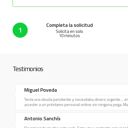
Completa la solicitud
1
Solicita en solo
10 minutos
Testimonios
Miguel Poveda
Tenía una deuda pendiente y necesitaba dinero urgente… e
acceder a un préstamo personal online sin ninguna pega. Mu
Antonio Sanchís
Recomiendo mucho esta web. Estoy muy contento con el pré