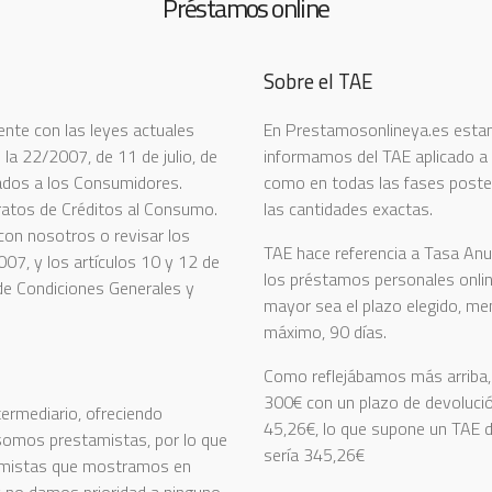
Préstamos online
Sobre el TAE
nte con las leyes actuales
En Prestamosonlineya.es estam
la 22/2007, de 11 de julio, de
informamos del TAE aplicado a 
nados a los Consumidores.
como en todas las fases posteri
ratos de Créditos al Consumo.
las cantidades exactas.
con nosotros o revisar los
TAE hace referencia a Tasa Anu
007, y los artículos 10 y 12 de
los préstamos personales onlin
de Condiciones Generales y
mayor sea el plazo elegido, men
máximo, 90 días.
Como reflejábamos más arriba, 
300€ con un plazo de devolución
ermediario, ofreciendo
45,26€, lo que supone un TAE de
 somos prestamistas, por lo que
sería 345,26€
tamistas que mostramos en
 no damos prioridad a ninguno