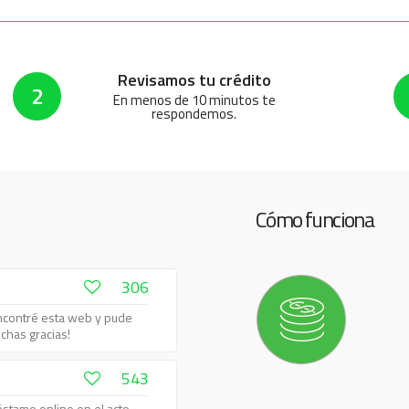
Revisamos tu crédito
2
En menos de 10 minutos te
respondemos.
Cómo funciona
306
ncontré esta web y pude
chas gracias!
543
stamo online en el acto