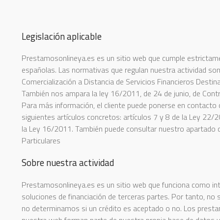
Legislación aplicable
Prestamosonlineya.es es un sitio web que cumple estrictame
españolas. Las normativas que regulan nuestra actividad son 
Comercialización a Distancia de Servicios Financieros Desti
También nos ampara la ley 16/2011, de 24 de junio, de Cont
Para más información, el cliente puede ponerse en contacto 
siguientes artículos concretos: artículos 7 y 8 de la Ley 22/2
la Ley 16/2011. También puede consultar nuestro apartado 
Particulares
Sobre nuestra actividad
Prestamosonlineya.es es un sitio web que funciona como int
soluciones de financiación de terceras partes. Por tanto, no
no determinamos si un crédito es aceptado o no. Los pres
nuestra web forman parte de nuestra propia base de datos y