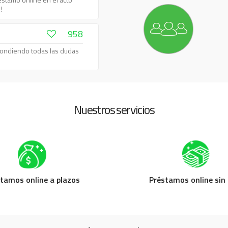
!
958
pondiendo todas las dudas
925
o que más me ha gustado de
Nuestros servicios
873
ido un préstamo online
tamos online a plazos
Préstamos online sin 