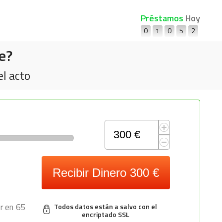
Préstamos
Hoy
0
1
0
5
2
e?
l acto
Recibir Dinero
300 €
r en 65
Todos datos están a salvo con el
encriptado SSL